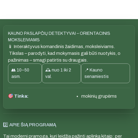
KAUNO PASLAPČIŲ DETEKTYVAI – ORIENTACINIS
MOKSLEIVIAMS
📱 Interaktyvus komandinis žaidimas, moksleiviams.
Tikslas – parodyti, kad mokymasis gali būti nuotykis, o
pažinimas – smagi patirtis su draugais.
👥 10–50
🕰 nuo 1 iki 2
📍 Kauno
asm.
val.
senamiestis
Tinka:
mokinių grupėms
2️⃣ APIE ŠIĄ PROGRAMĄ
Tai moderni pramoga, kuri leidžia pažinti aplinką kitaip: per