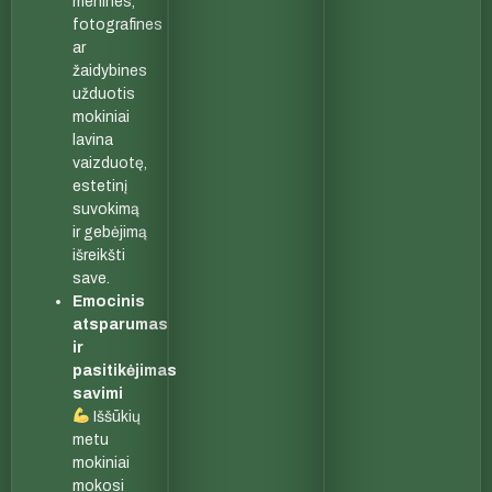
menines,
fotografines
ar
žaidybines
užduotis
mokiniai
lavina
vaizduotę,
estetinį
suvokimą
ir gebėjimą
išreikšti
save.
Emocinis
atsparumas
ir
pasitikėjimas
savimi
Iššūkių
metu
mokiniai
mokosi