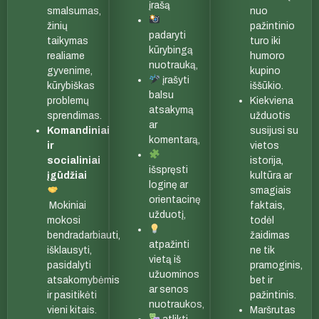
įrašą
smalsumas,
nuo
žinių
pažintinio
padaryti
taikymas
turo iki
kūrybingą
realiame
humoro
nuotrauką,
gyvenime,
kupino
įrašyti
kūrybiškas
iššūkio.
balsu
problemų
Kiekviena
atsakymą
sprendimas.
užduotis
ar
Komandiniai
susijusi su
komentarą,
ir
vietos
socialiniai
istorija,
išspręsti
įgūdžiai
kultūra ar
loginę ar
smagiais
orientacinę
Mokiniai
faktais,
užduotį,
mokosi
todėl
bendradarbiauti,
žaidimas
atpažinti
išklausyti,
ne tik
vietą iš
pasidalyti
pramoginis,
užuominos
atsakomybėmis
bet ir
ar senos
ir pasitikėti
pažintinis.
nuotraukos,
vieni kitais.
Maršrutas