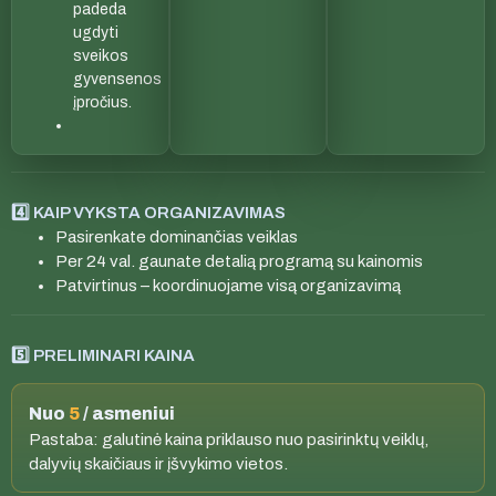
padeda
ugdyti
sveikos
gyvensenos
įpročius.
4️⃣ KAIP VYKSTA ORGANIZAVIMAS
Pasirenkate dominančias veiklas
Per 24 val. gaunate detalią programą su kainomis
Patvirtinus – koordinuojame visą organizavimą
5️⃣ PRELIMINARI KAINA
Nuo
5
/ asmeniui
Pastaba: galutinė kaina priklauso nuo pasirinktų veiklų,
dalyvių skaičiaus ir įšvykimo vietos.