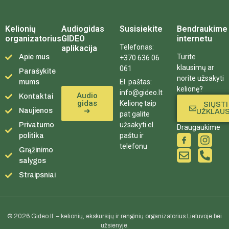
Kelionių
Audiogidas
Susisiekite
Bendraukime
organizatorius
GIDEO
internetu
Telefonas:
aplikacija
Turite
Apie mus
+370 636 06
klausimų ar
061
Parašykite
norite užsakyti
El. paštas:
mums
kelionę?
info@gideo.lt
Audio
Kontaktai
gidas
Kelionę taip
SIŲSTI
➜
Naujienos
UŽKLAU
pat galite
užsakyti el.
Privatumo
Draugaukime
paštu ir
politika
telefonu
Grąžinimo
salygos
Straipsniai
© 2026 Gideo.lt – kelionių, ekskursijų ir renginių organizatorius Lietuvoje bei
užsienyje.