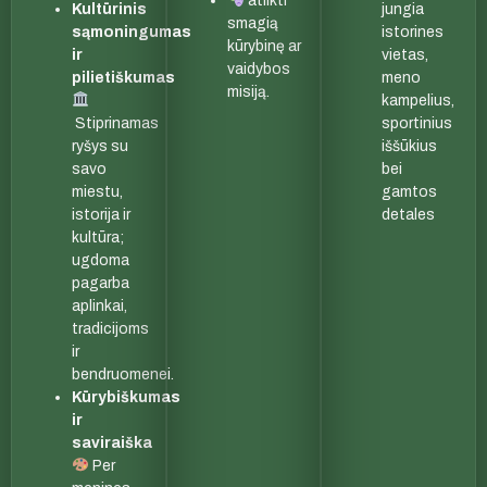
atlikti
Kultūrinis
jungia
smagią
sąmoningumas
istorines
kūrybinę ar
ir
vietas,
vaidybos
pilietiškumas
meno
misiją.
kampelius,
Stiprinamas
sportinius
ryšys su
iššūkius
savo
bei
miestu,
gamtos
istorija ir
detales
kultūra;
ugdoma
pagarba
aplinkai,
tradicijoms
ir
bendruomenei.
Kūrybiškumas
ir
saviraiška
Per