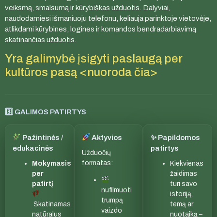
veiksmą, smalsumą ir kūrybiškas užduotis. Dalyviai,
naudodamiesi išmaniuoju telefonu, keliauja parinktoje vietovėje,
atlikdami kūrybines, logines ir komandos bendradarbiavimą
skatinančias užduotis.
Yra galimybė įsigyti paslaugą per
kultūros pasą
<nuoroda čia>
3️⃣ GALIMOS PATIRTYS
Pažintinės /
Aktyvios
✨ Papildomos
edukacinės
patirtys
Užduočių
formatas:
Mokymasis
Kiekvienas
per
žaidimas
patirtį
turi savo
nufilmuoti
istoriją,
trumpą
Skatinamas
temą ar
vaizdo
natūralus
nuotaiką –