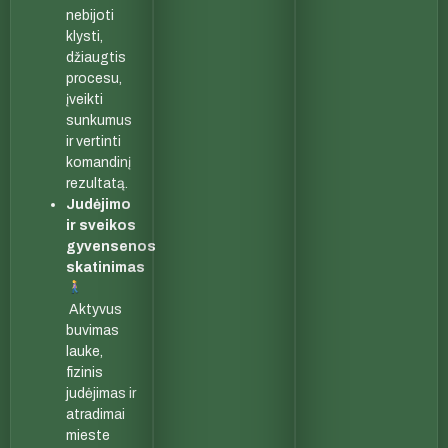
nebijoti
klysti,
džiaugtis
procesu,
įveikti
sunkumus
ir vertinti
komandinį
rezultatą.
Judėjimo
ir sveikos
gyvensenos
skatinimas
Aktyvus
buvimas
lauke,
fizinis
judėjimas ir
atradimai
mieste