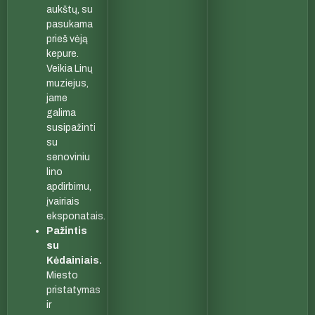
aukštų, su
pasukama
prieš vėją
kepure.
Veikia Linų
muziejus,
jame
galima
susipažinti
su
senoviniu
lino
apdirbimu,
įvairiais
eksponatais.
Pažintis
su
Kėdainiais.
Miesto
pristatymas
ir