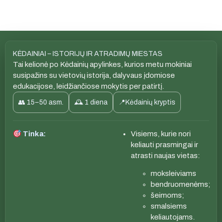
KĖDAINIAI – ISTORIJŲ IR ATRADIMŲ MIESTAS
Tai kelionė po Kėdainių apylinkes, kurios metu mokiniai
susipažins su vietovių istorija, dalyvaus įdomiose
edukacijose, leidžiančiose mokytis per patirtį.
👥 15–50 asm.
🕰 1 diena
📍Kėdainių kryptis
Tinka:
Visiems, kurie nori
keliauti prasmingai ir
atrasti naujas vietas:
moksleiviams
bendruomenėms;
šeimoms;
smalsiems
keliautojams.