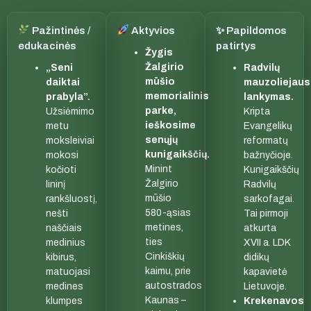
Pažintinės /
Aktyvios
✨ Papildomos
edukacinės
patirtys
Žygis
Žalgirio
„Seni
Radvilų
mūšio
daiktai
mauzoliejau
memorialinis
prabyla”.
lankymas.
parke,
Užsiėmimo
Kripta
ieškosime
metu
Evangelikų
senųjų
moksleiviai
reformatų
kunigaikščių.
mokosi
bažnyčioje.
Minint
kočioti
Kunigaikščių
Žalgirio
lininį
Radvilų
mūšio
rankšluostį,
sarkofagai.
580-ąsias
nešti
Tai pirmoji
metines,
naščiais
atkurta
ties
medinius
XVII a. LDK
Cinkiškių
kibirus,
didikų
kaimu, prie
matuojasi
kapavietė
autostrados
medines
Lietuvoje.
Kaunas –
klumpes
Krekenavos