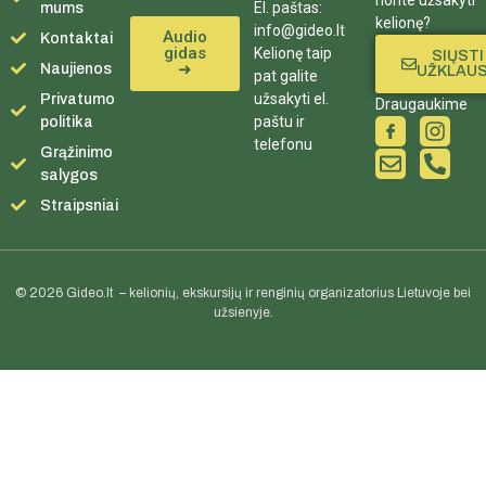
El. paštas:
mums
kelionę?
info@gideo.lt
Audio
Kontaktai
gidas
Kelionę taip
SIŲSTI
➜
Naujienos
UŽKLAU
pat galite
užsakyti el.
Privatumo
Draugaukime
paštu ir
politika
telefonu
Grąžinimo
salygos
Straipsniai
© 2026 Gideo.lt – kelionių, ekskursijų ir renginių organizatorius Lietuvoje bei
užsienyje.