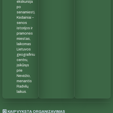
ekskursija
po
senamiestį.
Kėdainiai –
senos
istorijos ir
pramonės
miestas,
laikomas
Lietuvos
geografiniu
centru,
įsikūręs
prie
Nevėžio,
menantis
Radvilų
laikus.
4️⃣ KAIP VYKSTA ORGANIZAVIMAS