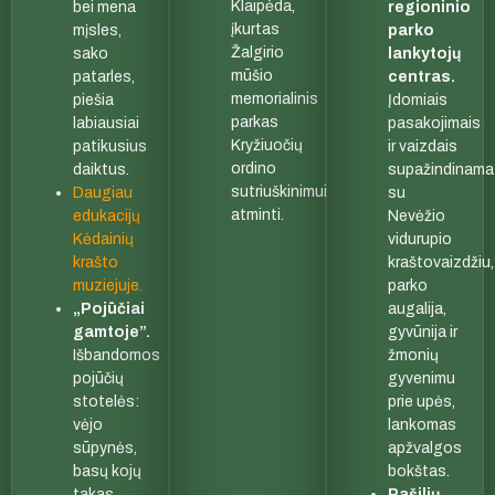
Klaipėda,
bei mena
regioninio
įkurtas
mįsles,
parko
Žalgirio
sako
lankytojų
mūšio
patarles,
centras.
memorialinis
piešia
Įdomiais
parkas
labiausiai
pasakojimais
Kryžiuočių
patikusius
ir vaizdais
ordino
daiktus.
supažindinama
sutriuškinimui
Daugiau
su
atminti.
edukacijų
Nevėžio
Kėdainių
vidurupio
krašto
kraštovaizdžiu,
muziejuje.
parko
„Pojūčiai
augalija,
gamtoje”.
gyvūnija ir
Išbandomos
žmonių
pojūčių
gyvenimu
stotelės:
prie upės,
vėjo
lankomas
sūpynės,
apžvalgos
basų kojų
bokštas.
takas,
Pašilių