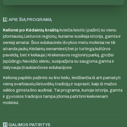
2️⃣ APIE ŠIĄ PROGRAMĄ
Kelionė po Kėdainių kraštą
kviečia leistis į pažintį su vienu
įdomiausių Lietuvos regionų, kuriame susilieja istorija, gamta ir
senieji amatai. Šios edukacinės išvykos metu mokiniai ne tik
atranda jaukų Kėdainių senamiestį bei jo turtingą kultūros
paveldą, bet ir keliauja į Krekenavos regioninį parką, grožisi
įspūdingu Nevėžio slėniu, susipažįsta su saugoma gamta ir
dalyvauja įtraukiančiose edukacijose.
Kelionę papildo pažintis su lino keliu, leidžiančia iš arti pamatyti
vieną svarbiausių lietuviškų tradicijų ir suprasti, kaip iš mažos
sėklos gimsta lino audiniai. Tai programa, kurioje istorija, gamta
ir gyvosios tradicijos tampa įdomia patirtimi kiekvienam
mokiniui.
3️⃣ GALIMOS PATIRTYS