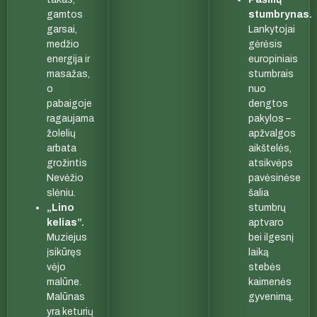
gamtos
stumbrynas.
garsai,
Lankytojai
medžio
gėrėsis
energija ir
europiniais
masažas,
stumbrais
o
nuo
pabaigoje
dengtos
ragaujama
pakylos –
žolelių
apžvalgos
arbata
aikštelės,
grožintis
atsikvėps
Nevėžio
pavėsinėse
slėniu.
šalia
„Lino
stumbrų
kelias”.
aptvaro
Muziejus
bei ilgesnį
įsikūręs
laiką
vėjo
stebės
malūne.
kaimenės
Malūnas
gyvenimą.
yra keturių