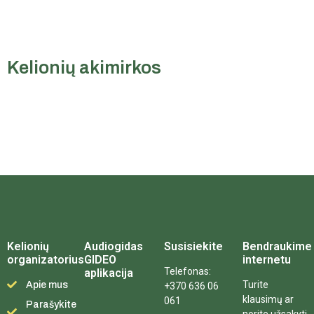
Kelionių akimirkos
Kelionių
Audiogidas
Susisiekite
Bendraukime
organizatorius
GIDEO
internetu
Telefonas:
aplikacija
Turite
Apie mus
+370 636 06
klausimų ar
061
Parašykite
norite užsakyti