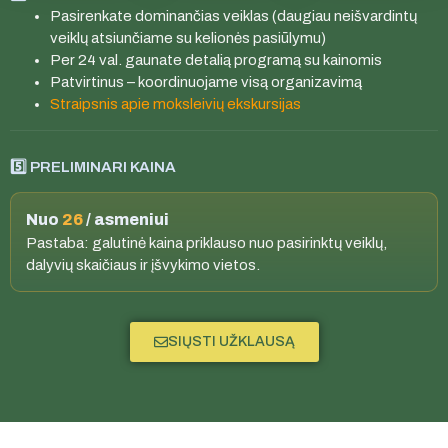
Pasirenkate dominančias veiklas (daugiau neišvardintų
veiklų atsiunčiame su kelionės pasiūlymu)
Per 24 val. gaunate detalią programą su kainomis
Patvirtinus – koordinuojame visą organizavimą
Straipsnis apie moksleivių ekskursijas
5️⃣ PRELIMINARI KAINA
Nuo
26
/ asmeniui
Pastaba: galutinė kaina priklauso nuo pasirinktų veiklų,
dalyvių skaičiaus ir įšvykimo vietos.
SIŲSTI UŽKLAUSĄ