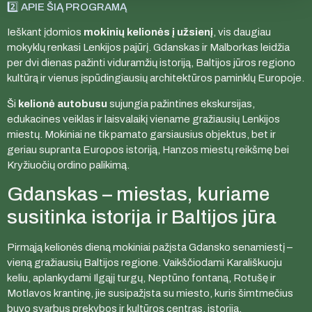
2️⃣ APIE ŠIĄ PROGRAMĄ
Ieškant įdomios
mokinių kelionės į užsienį
, vis daugiau
mokyklų renkasi Lenkijos pajūrį. Gdanskas ir Malborkas leidžia
per dvi dienas pažinti viduramžių istoriją, Baltijos jūros regiono
kultūrą ir vienus įspūdingiausių architektūros paminklų Europoje.
Ši
kelionė autobusu
sujungia pažintines ekskursijas,
edukacines veiklas ir laisvalaikį viename gražiausių Lenkijos
miestų. Mokiniai ne tik pamato garsiausius objektus, bet ir
geriau supranta Europos istoriją, Hanzos miestų reikšmę bei
Kryžiuočių ordino palikimą.
Gdanskas – miestas, kuriame
susitinka istorija ir Baltijos jūra
Pirmąją kelionės dieną mokiniai pažįsta Gdansko senamiestį –
vieną gražiausių Baltijos regione. Vaikščiodami Karališkuoju
keliu, aplankydami Ilgąjį turgų, Neptūno fontaną, Rotušę ir
Motlavos krantinę, jie susipažįsta su miesto, kuris šimtmečius
buvo svarbus prekybos ir kultūros centras, istorija.