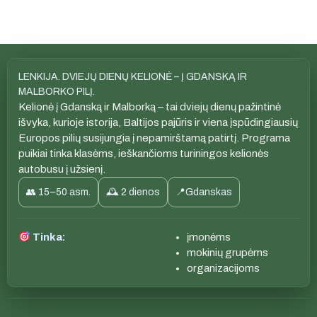
LENKIJA. DVIEJŲ DIENŲ KELIONĖ – Į GDANSKĄ IR
MALBORKO PILĮ.
Kelionė į Gdanską ir Malborką – tai dviejų dienų pažintinė
išvyka, kurioje istorija, Baltijos pajūris ir viena įspūdingiausių
Europos pilių susijungia į nepamirštamą patirtį. Programa
puikiai tinka klasėms, ieškančioms turiningos kelionės
autobusu į užsienį.
👥 15–50 asm.
🕰 2 dienos
📍Gdanskas
Tinka:
įmonėms
mokinių grupėms
organizacijoms