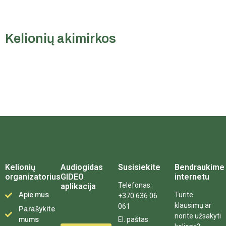
Kelionių akimirkos
Kelionių
Audiogidas
Susisiekite
Bendraukime
organizatorius
GIDEO
internetu
Telefonas:
aplikacija
Turite
Apie mus
+370 636 06
klausimų ar
061
Parašykite
norite užsakyti
El. paštas:
mums