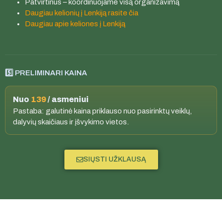
Patvirtinus – koordinuojame visą organizavimą
Daugiau kelionių į Lenkiją rasite čia
Daugiau apie keliones į Lenkiją
5️⃣ PRELIMINARI KAINA
Nuo
139
/ asmeniui
Pastaba: galutinė kaina priklauso nuo pasirinktų veiklų,
dalyvių skaičiaus ir įšvykimo vietos.
SIŲSTI UŽKLAUSĄ