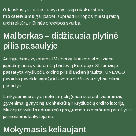
Gdanskas yra puikus pavyzdys, kaip
ekskursijos
moksleiviams
gali padėti suprasti Europos miestų raidą,
architektūrą ir jūrinės prekybos svarbą.
Malborkas – didžiausia plytinė
pilis pasaulyje
Antrąją dieną vykstama į Malborką, kuriame stovi viena
įspūdingiausių viduramžių tvirtovių Europoje. XIII amžiuje
pastatyta Kryžiuočių ordino pilis šiandien įtraukta į UNESCO
pasaulio paveldo sąrašą ir laikoma didžiausia plytine pilimi
pasaulyje.
Lankydamiesi pilyje mokiniai gali geriau suprasti viduramžių
gyvenimą, gynybinę architektūrą ir Kryžiuočių ordino istoriją.
Muziejuje vyksta edukacinės programos, o maršrutai pritaikyti ir
jauniesiems lankytojams.
Mokymasis keliaujant