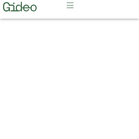
LENKIJA. DVIEJŲ
DIENŲ KELIONĖ – Į
GDANSKĄ IR
MALBORKO PILĮ.