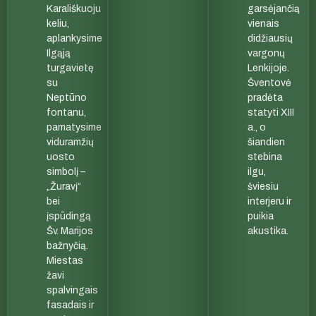
Karališkuoju
garsėjančią
keliu,
vienais
aplankysime
didžiausių
Ilgąją
vargonų
turgavietę
Lenkijoje.
su
Šventovė
Neptūno
pradėta
fontanu,
statyti XIII
pamatysime
a., o
viduramžių
šiandien
uosto
stebina
simbolį –
ilgu,
„Žuravį“
šviesiu
bei
interjeru ir
įspūdingą
puikia
Šv. Marijos
akustika.
bažnyčią.
Miestas
žavi
spalvingais
fasadais ir