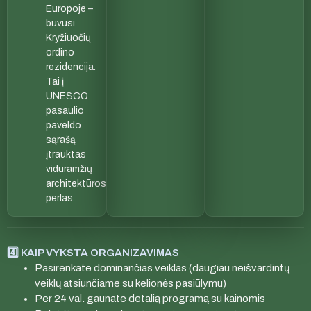
Europoje –
buvusi
Kryžiuočių
ordino
rezidencija.
Tai į
UNESCO
pasaulio
paveldo
sąrašą
įtrauktas
viduramžių
architektūros
perlas.
4️⃣ KAIP VYKSTA ORGANIZAVIMAS
Pasirenkate dominančias veiklas (daugiau neišvardintų
veiklų atsiunčiame su kelionės pasiūlymu)
Per 24 val. gaunate detalią programą su kainomis