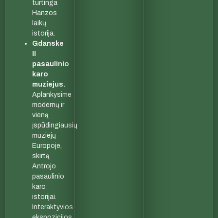
turtinga
Hanzos
laikų
istorija.
Gdanske
II
pasaulinio
karo
muziejus.
Aplankysime
modernų ir
vieną
įspūdingiausių
muziejų
Europoje,
skirtą
Antrojo
pasaulinio
karo
istorijai.
Interaktyvios
ekspozicijos