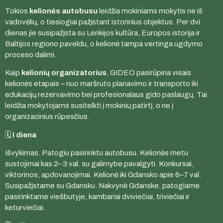
Tokios
kelionės autobusu
leidžia mokiniams mokytis ne iš
vadovėlių, o tiesiogiai pažįstant istorinius objektus. Per dvi
dienas jie susipažįsta su Lenkijos kultūra, Europos istorija ir
Baltijos regiono paveldu, o kelionė tampa vertinga ugdymo
proceso dalimi.
Kaip
kelionių organizatorius
, GIDEO pasirūpina visais
kelionės etapais – nuo maršruto planavimo ir transporto iki
edukacijų rezervavimo bei profesionalaus gido paslaugų. Tai
leidžia mokytojams susitelkti į mokinių patirtį, o ne į
organizacinius rūpesčius.
🗓️
I diena
Išvykimas. Patogiu pasirinktu autobusu. Kelionės metu
sustojimai kas 2–3 val. su galimybe pavalgyti. Konkursai,
viktorinos, apdovanojimai. Kelionė iki Gdansko apie 6–7 val.
Susipažįstame su Gdansku. Nakvynė Gdanske, patogiame
pasirinktame viešbutyje, kambariai dviviečiai, triviečiai ir
keturviečiai.