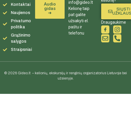
kelionę?
info@gideo.lt
Audio
Kontaktai
gidas
Kelionę taip
SIŲSTI
➜
Naujienos
UŽKLAU
pat galite
užsakyti el.
Privatumo
Draugaukime
paštu ir
politika
telefonu
Grąžinimo
salygos
Straipsniai
© 2026 Gideo.lt – kelionių, ekskursijų ir renginių organizatorius Lietuvoje bei
užsienyje.