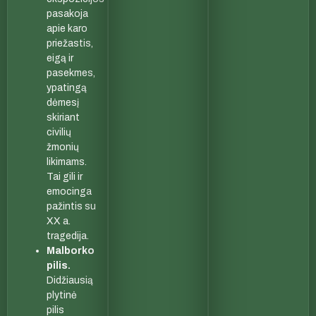
pasakoja
apie karo
priežastis,
eigą ir
pasekmes,
ypatingą
dėmesį
skiriant
civilių
žmonių
likimams.
Tai gili ir
emocinga
pažintis su
XX a.
tragedija.
Malborko
pilis.
Didžiausią
plytinė
pilis