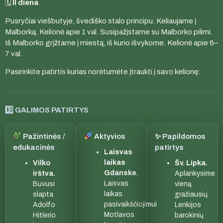
🗓️
II diena
Pusryčiai viešbutyje, švediško stalo principu. Keliaujame į
Malborką. Kelionė apie 1 val. Susipažįstame su Malborko pilimi.
Iš Malborko grįžtame į miestą, iš kurio išvykome. Kelionė apie 6–
7 val.
Pasirinkite patirtis kurias norėtumėte įtraukti į savo kelionę:
3️⃣ GALIMOS PATIRTYS
Pažintinės /
Aktyvios
✨ Papildomos
edukacinės
patirtys
Laisvas
laikas
Vilko
Šv. Lipka.
Gdanske.
irštva.
Aplankysime
Laisvas
Buvusi
vieną
laikas
slapta
gražiausių
pasivaikščiojimui
Adolfo
Lenkijos
Motlavos
Hitlerio
barokinių