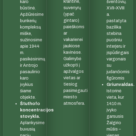
krantine,
karo
šventovių.
suvenyrų
būstinė.
XVII–XVIII
(ypač
Apžiūrėsime
a.
gintaro)
bunkerių
pastatyta
paieškoms
kompleksą
bazilika
ar
miške,
stebina
vakarienei
sužinosime
puošniu
jaukiose
apie 1944
interjeru ir
kavinėse.
m.
įspūdingais
Galimybė
pasikėsinimą
vargonais
užkopti į
ir Antrojo
su
apžvalgos
pasaulinio
judančiomis
vietas ar
karo
figūromis
tiesiog
įvykius
Griunvaldas.
pasimėgauti
šiame
Istorinė
miesto
objekte.
vieta, kur
atmosfera.
Štuthofo
1410 m.
koncentracijos
įvyko
stovykla.
garsusis
Aplankysime
Žalgirio
buvusią
mūšis –
nacių
vienas