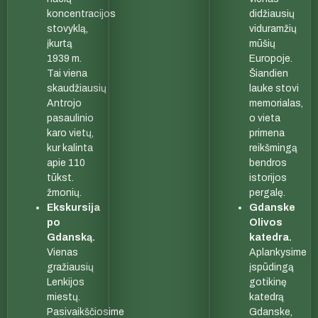
koncentracijos
didžiausių
stovyklą,
viduramžių
įkurtą
mūšių
1939 m.
Europoje.
Tai viena
Šiandien
skaudžiausių
lauke stovi
Antrojo
memorialas,
pasaulinio
o vieta
karo vietų,
primena
kur kalinta
reikšmingą
apie 110
bendros
tūkst.
istorijos
žmonių.
pergalę.
Ekskursija
Gdanske
po
Olivos
Gdanską.
katedra.
Vienas
Aplankysime
gražiausių
įspūdingą
Lenkijos
gotikinę
miestų.
katedrą
Pasivaikščiosime
Gdanske,