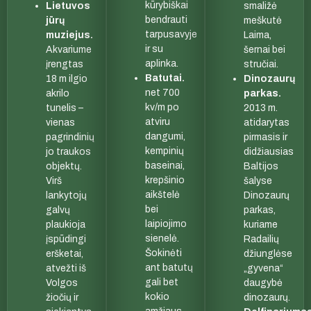
kūrybiškai
Lietuvos
smaližė
bendrauti
jūrų
meškutė
tarpusavyje
muziejus.
Laima,
ir su
Akvariume
šernai bei
aplinka.
įrengtas
stručiai.
Batutai.
18 m ilgio
Dinozaurų
net 700
akrilo
parkas.
kv/m po
tunelis –
2013 m.
atviru
vienas
atidarytas
dangumi,
pagrindinių
pirmasis ir
kempinių
jo traukos
didžiausias
baseinai,
objektų.
Baltijos
krepšinio
Virš
šalyse
aikštelė
lankytojų
Dinozaurų
bei
galvų
parkas,
laipiojimo
plaukioja
kuriame
sienelė.
įspūdingi
Radailių
Šokinėti
eršketai,
džiunglėse
ant batutų
atvežti iš
„gyvena“
gali bet
Volgos
daugybė
kokio
žiočių ir
dinozaurų.