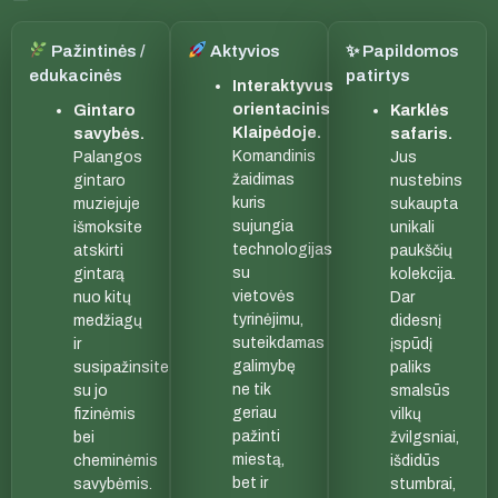
Pažintinės /
Aktyvios
✨ Papildomos
edukacinės
patirtys
Interaktyvus
orientacinis
Gintaro
Karklės
Klaipėdoje.
savybės.
safaris.
Komandinis
Palangos
Jus
žaidimas
gintaro
nustebins
kuris
muziejuje
sukaupta
sujungia
išmoksite
unikali
technologijas
atskirti
paukščių
su
gintarą
kolekcija.
vietovės
nuo kitų
Dar
tyrinėjimu,
medžiagų
didesnį
suteikdamas
ir
įspūdį
galimybę
susipažinsite
paliks
ne tik
su jo
smalsūs
geriau
fizinėmis
vilkų
pažinti
bei
žvilgsniai,
miestą,
cheminėmis
išdidūs
bet ir
savybėmis.
stumbrai,