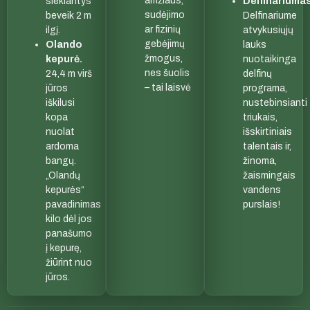
amžiaus,
siekiantys
Delfinariumas
sudėjimo
beveik 2 m
Delfinariume
ar fizinių
ilgį.
atvykusiųjų
gebėjimų
Olando
lauks
žmogus,
kepurė.
nuotaikinga
nes šuolis
24,4 m virš
delfinų
– tai laisvė
jūros
programa,
iškilusi
nustebinsianti
kopa
triukais,
nuolat
išskirtiniais
ardoma
talentais ir,
bangų.
žinoma,
„Olandų
žaismingais
kepurės“
vandens
pavadinimas
purslais!
kilo dėl jos
panašumo
į kepurę,
žiūrint nuo
jūros.