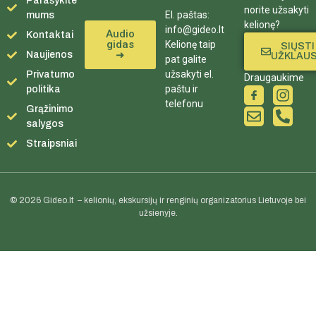
Parašykite
norite užsakyti
El. paštas:
mums
kelionę?
info@gideo.lt
Audio
Kontaktai
gidas
Kelionę taip
SIŲSTI
➜
Naujienos
UŽKLAU
pat galite
užsakyti el.
Privatumo
Draugaukime
paštu ir
politika
telefonu
Grąžinimo
salygos
Straipsniai
© 2026 Gideo.lt – kelionių, ekskursijų ir renginių organizatorius Lietuvoje bei
užsienyje.