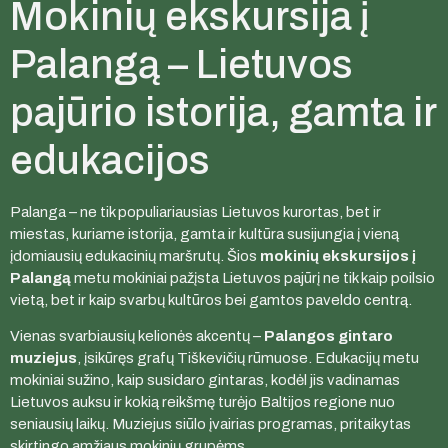
Mokinių ekskursija į
Palangą – Lietuvos
pajūrio istorija, gamta ir
edukacijos
Palanga – ne tik populiariausias Lietuvos kurortas, bet ir
miestas, kuriame istorija, gamta ir kultūra susijungia į vieną
įdomiausių edukacinių maršrutų. Šios
mokinių ekskursijos į
Palangą
metu mokiniai pažįsta Lietuvos pajūrį ne tik kaip poilsio
vietą, bet ir kaip svarbų kultūros bei gamtos paveldo centrą.
Vienas svarbiausių kelionės akcentų –
Palangos gintaro
muziejus
, įsikūręs grafų Tiškevičių rūmuose. Edukacijų metu
mokiniai sužino, kaip susidaro gintaras, kodėl jis vadinamas
Lietuvos auksu ir kokią reikšmę turėjo Baltijos regione nuo
seniausių laikų. Muziejus siūlo įvairias programas, pritaikytas
skirtingo amžiaus mokinių grupėms.