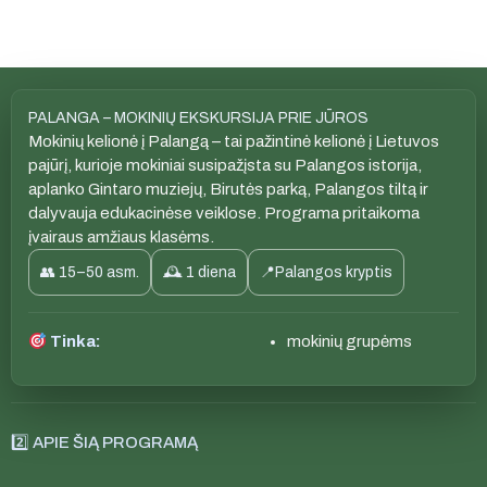
PALANGA – MOKINIŲ EKSKURSIJA PRIE JŪROS
Mokinių kelionė į Palangą – tai pažintinė kelionė į Lietuvos
pajūrį, kurioje mokiniai susipažįsta su Palangos istorija,
aplanko Gintaro muziejų, Birutės parką, Palangos tiltą ir
dalyvauja edukacinėse veiklose. Programa pritaikoma
įvairaus amžiaus klasėms.
👥 15–50 asm.
🕰 1 diena
📍Palangos kryptis
Tinka:
mokinių grupėms
2️⃣ APIE ŠIĄ PROGRAMĄ