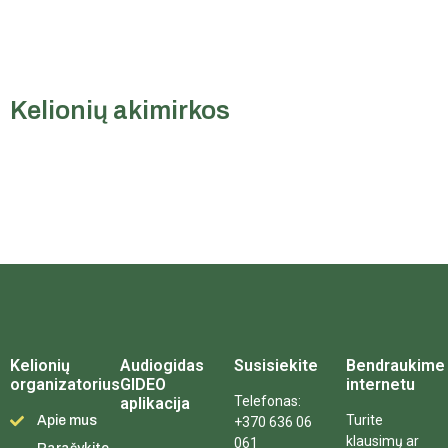
Kelionių akimirkos
Kelionių
Audiogidas
Susisiekite
Bendraukime
organizatorius
GIDEO
internetu
Telefonas:
aplikacija
Turite
Apie mus
+370 636 06
klausimų ar
061