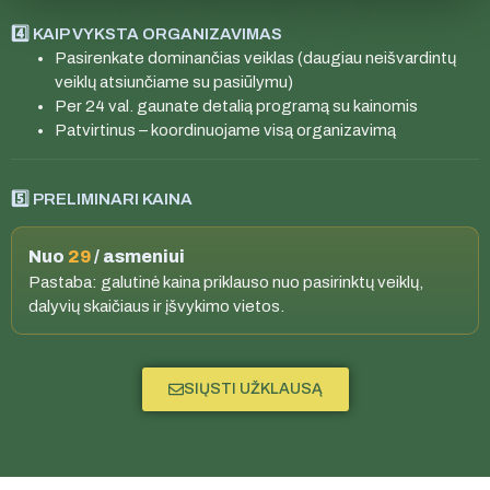
4️⃣ KAIP VYKSTA ORGANIZAVIMAS
Pasirenkate dominančias veiklas (daugiau neišvardintų
veiklų atsiunčiame su pasiūlymu)
Per 24 val. gaunate detalią programą su kainomis
Patvirtinus – koordinuojame visą organizavimą
5️⃣ PRELIMINARI KAINA
Nuo
29
/ asmeniui
Pastaba: galutinė kaina priklauso nuo pasirinktų veiklų,
dalyvių skaičiaus ir įšvykimo vietos.
SIŲSTI UŽKLAUSĄ