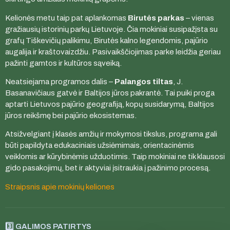
Kelionės metu taip pat aplankomas
Birutės parkas
– vienas
gražiausių istorinių parkų Lietuvoje. Čia mokiniai susipažįsta su
grafų Tiškevičių palikimu, Birutės kalno legendomis, pajūrio
augalija ir kraštovaizdžiu. Pasivaikščiojimas parke leidžia geriau
pažinti gamtos ir kultūros sąveiką.
Neatsiejama programos dalis –
Palangos tiltas
, J.
Basanavičiaus gatvė ir Baltijos jūros pakrantė. Tai puiki proga
aptarti Lietuvos pajūrio geografiją, kopų susidarymą, Baltijos
jūros reikšmę bei pajūrio ekosistemas.
Atsižvelgiant į klasės amžių ir mokymosi tikslus, programa gali
būti papildyta edukaciniais užsiėmimais, orientacinėmis
veiklomis ar kūrybinėmis užduotimis. Taip mokiniai ne tik klausosi
gido pasakojimų, bet ir aktyviai įsitraukia į pažinimo procesą.
Straipsnis apie mokinių keliones
3️⃣ GALIMOS PATIRTYS