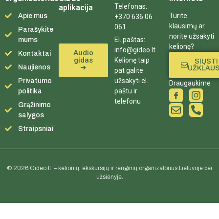
Telefonas:
aplikacija
Turite
Apie mus
+370 636 06
klausimų ar
061
Parašykite
norite užsakyti
El. paštas:
mums
kelionę?
info@gideo.lt
Audio
Kontaktai
gidas
Kelionę taip
SIŲSTI
➜
Naujienos
UŽKLAU
pat galite
užsakyti el.
Privatumo
Draugaukime
paštu ir
politika
telefonu
Grąžinimo
salygos
Straipsniai
© 2026 Gideo.lt – kelionių, ekskursijų ir renginių organizatorius Lietuvoje bei
užsienyje.