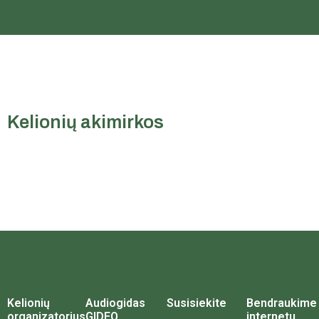
Kelionių akimirkos
Kelionių
Audiogidas
Susisiekite
Bendraukime
organizatorius
GIDEO
internetu