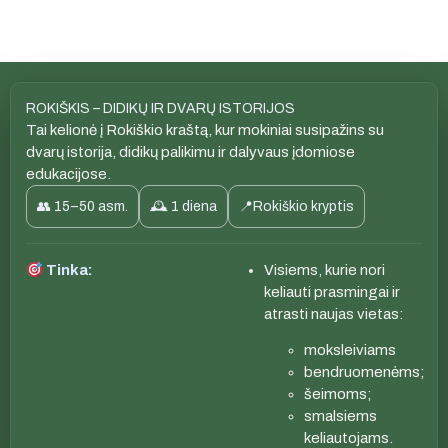
ROKIŠKIS – DIDIKŲ IR DVARŲ ISTORIJOS
Tai kelionė į Rokiškio kraštą, kur mokiniai susipažins su
dvarų istorija, didikų palikimu ir dalyvaus įdomiose
edukacijose.
👥 15–50 asm.
🕰 1 diena
📍Rokiškio kryptis
Tinka:
Visiems, kurie nori
keliauti prasmingai ir
atrasti naujas vietas:
moksleiviams
bendruomenėms;
šeimoms;
smalsiems
keliautojams.