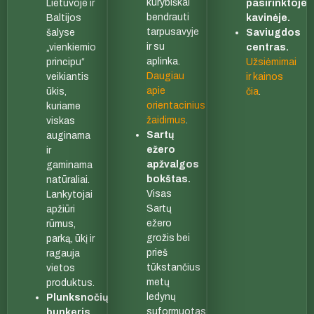
kūrybiškai
Lietuvoje ir
pasirinktoje
bendrauti
Baltijos
kavinėje.
tarpusavyje
šalyse
Saviugdos
ir su
„vienkiemio
centras.
aplinka.
principu“
Užsiėmimai
Daugiau
veikiantis
ir kainos
apie
ūkis,
čia
.
orientacinius
kuriame
žaidimus
.
viskas
Sartų
auginama
ežero
ir
apžvalgos
gaminama
bokštas.
natūraliai.
Visas
Lankytojai
Sartų
apžiūri
ežero
rūmus,
grožis bei
parką, ūkį ir
prieš
ragauja
tūkstančius
vietos
metų
produktus.
ledynų
Plunksnočių
suformuotas
bunkeris.