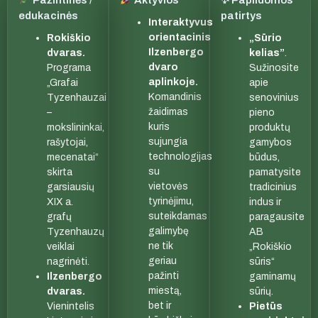
edukacinės
patirtys
Interaktyvus
orientacinis
Rokiškio
„Sūrio
Ilzenbergo
dvaras.
kelias”
.
dvaro
Programa
Sužinosite
aplinkoje.
„Grafai
apie
Komandinis
Tyzenhauzai
senovinius
žaidimas
–
pieno
kuris
mokslininkai,
produktų
sujungia
rašytojai,
gamybos
technologijas
mecenatai“
būdus,
su
skirta
pamatysite
vietovės
garsiausių
tradicinius
tyrinėjimu,
XIX a.
indus ir
suteikdamas
grafų
paragausite
galimybę
Tyzenhauzų
AB
ne tik
veiklai
„Rokiškio
geriau
nagrinėti.
sūris“
pažinti
Ilzenbergo
gaminamų
miestą,
dvaras.
sūrių.
bet ir
Vienintelis
Pietūs