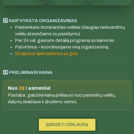
4️⃣ KAIP VYKSTA ORGANIZAVIMAS
Pasirenkate dominančias veiklas (daugiau neišvardintų
veiklų atsiunčiame su pasiūlymu)
Per 24 val. gaunate detalią programą su kainomis
Patvirtinus – koordinuojame visą organizavimą
Straipsnis apie keliones su gidu
5️⃣ PRELIMINARI KAINA
Nuo
32
/ asmeniui
Pastaba: galutinė kaina priklauso nuo pasirinktų veiklų,
dalyvių skaičiaus ir įšvykimo vietos.
SIŲSTI UŽKLAUSĄ