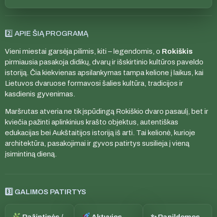
2️⃣ APIE ŠIĄ PROGRAMĄ
Vieni miestai garsėja pilimis, kiti – legendomis, o
Rokiškis
pirmiausia pasakoja didikų, dvarų ir išskirtinio kultūros paveldo
istoriją. Čia kiekvienas apsilankymas tampa kelione į laikus, kai
Lietuvos dvaruose formavosi šalies kultūra, tradicijos ir
kasdienis gyvenimas.
Maršrutas atveria ne tik įspūdingą Rokiškio dvaro pasaulį, bet ir
kviečia pažinti aplinkinius krašto objektus, autentiškas
edukacijas bei Aukštaitijos istoriją iš arti. Tai kelionė, kurioje
architektūra, pasakojimai ir gyvos patirtys susilieja į vieną
įsimintiną dieną.
3️⃣ GALIMOS PATIRTYS
Pažintinės /
Aktyvios
✨ Papildomos