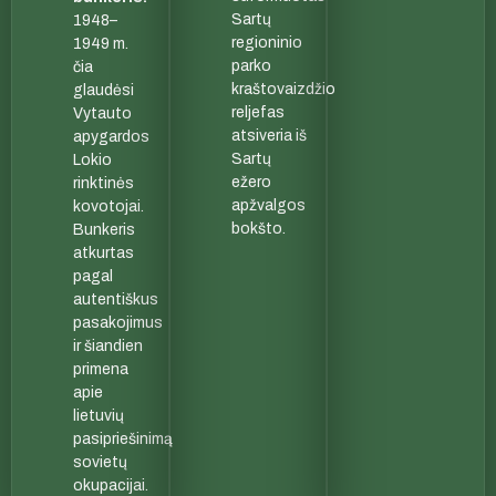
Sartų
1948–
regioninio
1949 m.
parko
čia
kraštovaizdžio
glaudėsi
reljefas
Vytauto
atsiveria iš
apygardos
Sartų
Lokio
ežero
rinktinės
apžvalgos
kovotojai.
bokšto.
Bunkeris
atkurtas
pagal
autentiškus
pasakojimus
ir šiandien
primena
apie
lietuvių
pasipriešinimą
sovietų
okupacijai.