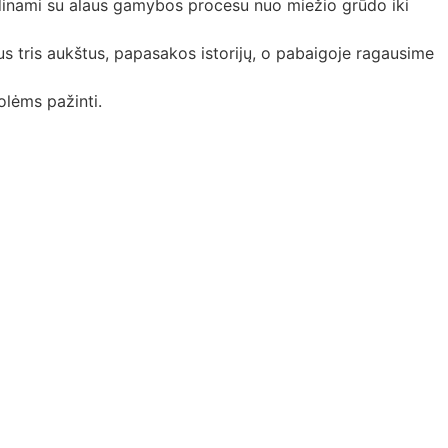
indinami su alaus gamybos procesu nuo miežio grūdo iki
s tris aukštus, papasakos istorijų, o pabaigoje ragausime
lėms pažinti.