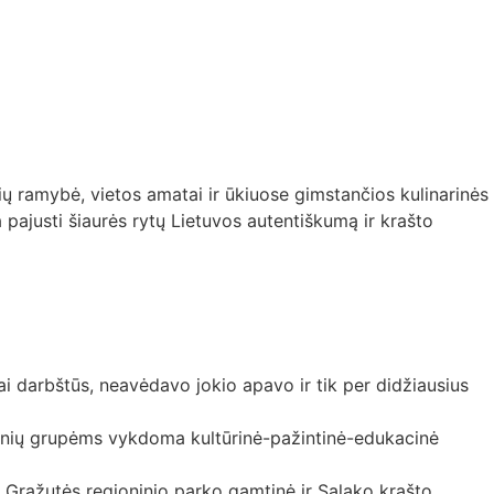
ių ramybė, vietos amatai ir ūkiuose gimstančios kulinarinės
 pajusti šiaurės rytų Lietuvos autentiškumą ir krašto
bai darbštūs, neavėdavo jokio apavo ir tik per didžiausius
žmonių grupėms vykdoma kultūrinė-pažintinė-edukacinė
 Gražutės regioninio parko gamtinė ir Salako krašto