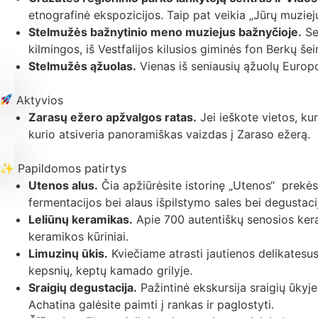
etnografinė ekspozicijos. Taip pat veikia „Jūrų muzieju
Stelmužės bažnytinio meno muziejus bažnyčioje.
Se
kilmingos, iš Vestfalijos kilusios giminės fon Berkų še
Stelmužės ąžuolas.
Vienas iš seniausių ąžuolų Europ
Aktyvios
Zarasų ežero apžvalgos ratas.
Jei ieškote vietos, ku
kurio atsiveria panoramiškas vaizdas į Zaraso ežerą.
✨ Papildomos patirtys
Utenos alus.
Čia apžiūrėsite istorinę „Utenos“ prekės
fermentacijos bei alaus išpilstymo sales bei degustaci
Leliūnų keramikas.
Apie 700 autentiškų senosios kera
keramikos kūriniai.
Limuzinų ūkis.
Kviečiame atrasti jautienos delikatesus
kepsnių, keptų kamado grilyje.
Sraigių degustacija.
Pažintinė ekskursija sraigių ūkyj
Achatina galėsite paimti į rankas ir paglostyti.