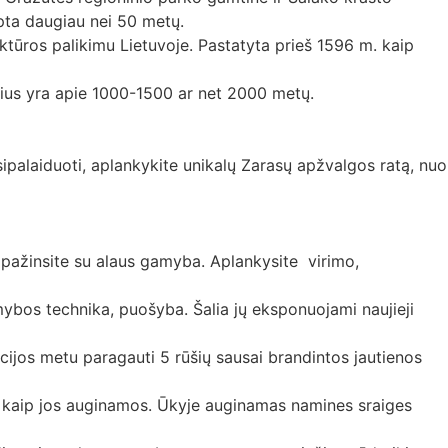
upta daugiau nei 50 metų.
tūros palikimu Lietuvoje. Pastatyta prieš 1596 m. kaip
žius yra apie 1000-1500 ar net 2000 metų.
sipalaiduoti, aplankykite unikalų Zarasų apžvalgos ratą, nuo
ipažinsite su alaus gamyba. Aplankysite virimo,
ybos technika, puošyba. Šalia jų eksponuojami naujieji
acijos metu paragauti 5 rūšių sausai brandintos jautienos
te, kaip jos auginamos. Ūkyje auginamas namines sraiges