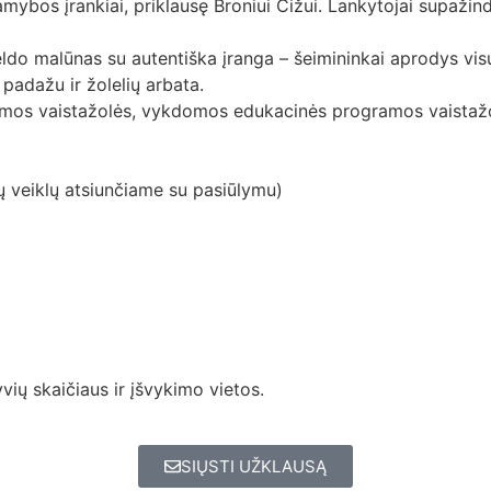
amybos įrankiai, priklausę Broniui Čižui. Lankytojai supaž
do malūnas su autentiška įranga – šeimininkai aprodys visu
 padažu ir žolelių arbata.
os vaistažolės, vykdomos edukacinės programos vaistažo
ų veiklų atsiunčiame su pasiūlymu)
vių skaičiaus ir įšvykimo vietos.
SIŲSTI UŽKLAUSĄ