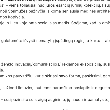
s“ – viena toliausiai nuo jūros esančių jūrinių kolekcijų, ka
noji Stelmužės bažnyčia laikoma seniausia medinės architek
imos koplyčia.
oje, o Lietuvoje pats seniausias medis. Spėjama, kad jo am
r galėtumėte išvysti nematytą įspūdingą reginį, o kartu ir at
 ženklo inovacijų/komunikacijos/ reklamos ekspoziciją, sus
ja.
mikos pavyzdžių, kurie skiriasi savo forma, paskirtimi, gam
, sužinoti limuzinų jautienos paruošimo paslaptis ir degust
e – susipažinsite su sraigių auginimu, jų nauda ir pamatysi