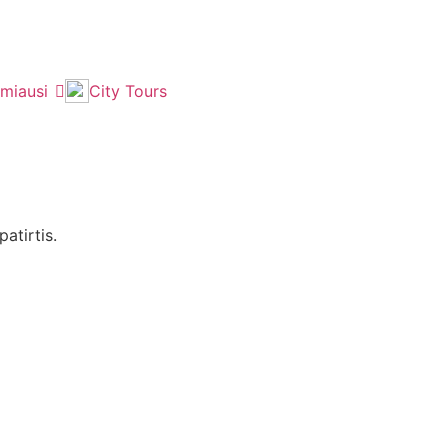
imiausi
City Tours
atirtis.