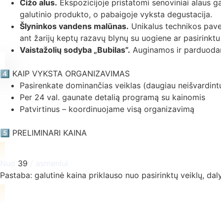
Čižo alus.
Ekspozicijoje pristatomi senoviniai alaus g
galutinio produkto, o pabaigoje vyksta degustacija.
Šlyninkos vandens malūnas.
Unikalus technikos pavel
ant žarijų keptų razavų blynų su uogiene ar pasirinktu
Vaistažolių sodyba „Bubilas”.
Auginamos ir parduodam
4️⃣ KAIP VYKSTA ORGANIZAVIMAS
Pasirenkate dominančias veiklas (daugiau neišvardint
Per 24 val. gaunate detalią programą su kainomis
Patvirtinus – koordinuojame visą organizavimą
5️⃣ PRELIMINARI KAINA
Nuo
39
/ asmeniui
Pastaba: galutinė kaina priklauso nuo pasirinktų veiklų, daly