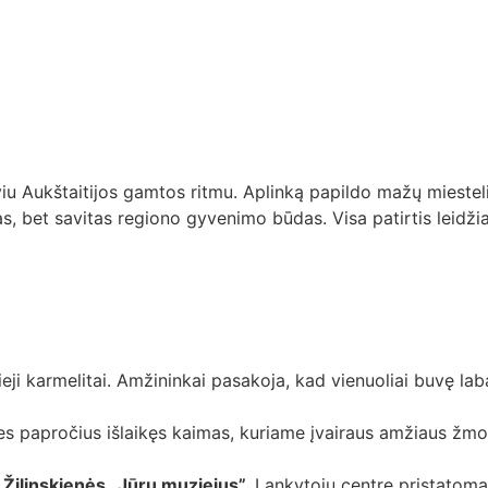
viu Aukštaitijos gamtos ritmu. Aplinką papildo mažų miestel
s, bet savitas regiono gyvenimo būdas. Visa patirtis leidžia
ieji karmelitai. Amžininkai pasakoja, kad vienuoliai buvę la
dies papročius išlaikęs kaimas, kuriame įvairaus amžiaus 
 Žilinskienės „Jūrų muziejus”.
Lankytojų centre pristatoma