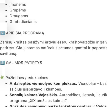
Įmonėms
Grupėms
Draugams
Gimtadieniams
2️⃣ APIE ŠIĄ PROGRAMĄ
Zarasų kraštas pasižymi erdviu ežerų kraštovaizdžiu ir gai
patirtys. Čia juntamas natūralus artumas gamtai ir paprasta
savitumą.
3️⃣ GALIMOS PATIRTYS
Pažintinės / edukacinės
Antalieptės vienuolyno kompleksas.
Vienuoliai – bas
šalčius įsispirdavo į klumpes.
Senolių kaimas Vajasiškis.
Autentiškas, lietuvių liau
programa „XIX amžiaus kaimas“.
Gražutės regioninio parko lankytojų centras ir Vidos