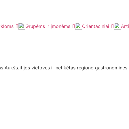
kloms
Grupėms ir įmonėms
Orientaciniai
Art
s Aukštaitijos vietoves ir netikėtas regiono gastronomines p