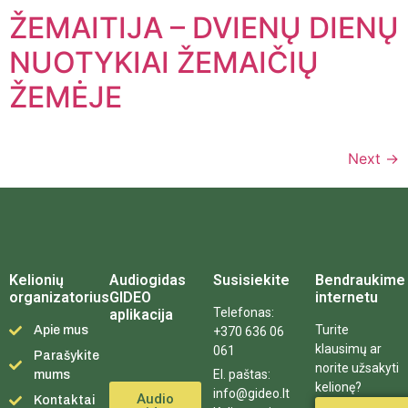
ŽEMAITIJA – DVIENŲ DIENŲ
NUOTYKIAI ŽEMAIČIŲ
ŽEMĖJE
Next
→
Kelionių
Audiogidas
Susisiekite
Bendraukime
organizatorius
GIDEO
internetu
Telefonas:
aplikacija
Turite
Apie mus
+370 636 06
klausimų ar
061
Parašykite
norite užsakyti
El. paštas:
mums
kelionę?
info@gideo.lt
Audio
Kontaktai