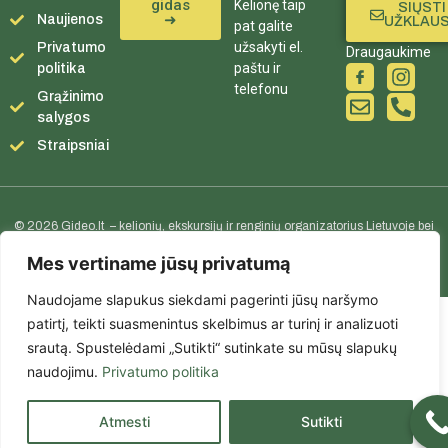
gidas
Kelionę taip
SIŲSTI
➜
Naujienos
UŽKLAU
pat galite
užsakyti el.
Privatumo
Draugaukime
paštu ir
politika
telefonu
Grąžinimo
salygos
Straipsniai
© 2026 Gideo.lt – kelionių, ekskursijų ir renginių organizatorius Lietuvoje bei
užsienyje.
Mes vertiname jūsų privatumą
Naudojame slapukus siekdami pagerinti jūsų naršymo
patirtį, teikti suasmenintus skelbimus ar turinį ir analizuoti
srautą. Spustelėdami „Sutikti“ sutinkate su mūsų slapukų
naudojimu.
Privatumo politika
Atmesti
Sutikti