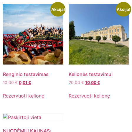
Akcija!
Akcija!
Renginio testavimas
Kelionės testavimui
10,00
€
0,01
€
20,00
€
10,00
€
Rezervuoti kelionę
Rezervuoti kelionę
NUODĖMIŲ KAUNAS: