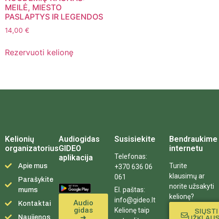
MEILĖ, MIESTO
PASLAPTYS IR LEGENDOS
14,00
€
Rezervuoti kelionę
Kelionių
Audiogidas
Susisiekite
Bendraukime
organizatorius
GIDEO
internetu
Telefonas:
aplikacija
Turite
Apie mus
+370 636 06
klausimų ar
061
Parašykite
norite užsakyti
El. paštas:
mums
kelionę?
info@gideo.lt
Audio
Kontaktai
gidas
Kelionę taip
SIŲSTI
➜
Naujienos
UŽKLAU