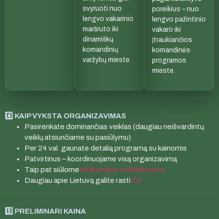
svyruoti nuo
poreikius – nuo
lengvo vakarinio
lengvo pažintinio
maršruto iki
vakaro iki
dinamiškų
įtraukiančios
komandinių
komandinės
varžybų mieste.
programos
mieste.
4️⃣ KAIP VYKSTA ORGANIZAVIMAS
Pasirenkate dominančias veiklas (daugiau neišvardintų
veiklų atsiunčiame su pasiūlymu)
Per 24 val. gaunate detalią programą su kainomis
Patvirtinus – koordinuojame visą organizavimą
Taip pat siūlome
ekskursijos-moksleiviams
Daugiau apie Lietuvą galite rasti
čia
5️⃣ PRELIMINARI KAINA