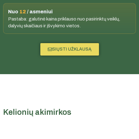
Nuo
12
/ asmeniui
Pastaba: galutinė kaina priklauso nuo pasirinktų veiklų,
dalyvių skaičiaus ir įšvykimo vietos.
SIŲSTI UŽKLAUSĄ
Kelionių akimirkos