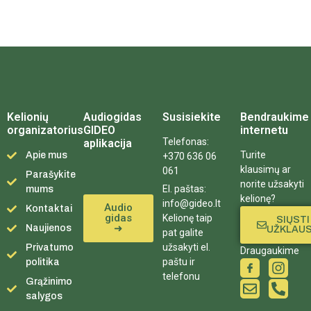
Kelionių
Audiogidas
Susisiekite
Bendraukime
organizatorius
GIDEO
internetu
Telefonas:
aplikacija
Turite
Apie mus
+370 636 06
klausimų ar
061
Parašykite
norite užsakyti
El. paštas:
mums
kelionę?
info@gideo.lt
Audio
Kontaktai
gidas
Kelionę taip
SIŲSTI
➜
Naujienos
UŽKLAU
pat galite
užsakyti el.
Privatumo
Draugaukime
paštu ir
politika
telefonu
Grąžinimo
salygos