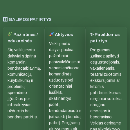
3️⃣ GALIMOS PATIRTYS
Pažintinės /
Aktyvios
✨ Papildomos
edukacinės
patirtys
Veiklų metu
dalyvių laukia
Šių veiklų metu
Programas
pažintiniai
dalyviai stiprina
galime papildyti
pasivaikščiojimai
komandinį
degustacijomis,
senamiesčiuose,
bendradarbiavimą,
vakarienėmis,
komandinės
komunikaciją,
teatralizuotomis
užduotys bei
kūrybiškumą ir
ekskursijomis ar
orientaciniai
problemų
kitomis
iššūkiai,
sprendimo
patirtimis, kurios
skatinantys
įgūdžius per
renginiui suteikia
judėti,
interaktyvias
daugiau
bendradarbiauti ir
užduotis bei
emocijos ir
įsitraukti į bendrą
bendras patirtis.
bendravimo.
patirtį. Programų
Veiklas deriname
aktyvumas gali
pagal kolektyvo