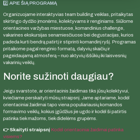
2️⃣ APIE ŠIĄ PROGRAMĄ
Organizuojame interaktyvias team building veiklas, pritaikytas
skirtingo dydžio įmonėms, kolektyvams ir renginiams. Siūlome
orientacines varžybas miestuose, komandinius challenge,
vakarines ekskursijas senamiesčiuose bei degustacijas, kurios
padeda kurti bendrą patirtį ir stiprinti komandinį ryšį. Programas
pritaikome pagal renginio formatą, dalyvių skaičių ir
pageidaujamą atmosferą – nuo aktyvių iššūkių iki laisvesnių
vakarinių veiklų.
Norite sužinoti daugiau?
Jeigu svarstote, ar orientacinis žaidimas tiks jūsų kolektyvui,
kviečiame perskaityti mūsų straipsnį. Jame aptariame, kodėl
orientaciniai žaidimai tapo viena populiariausių komandos
formavimo veiklų, kokius įgūdžius jie ugdo ir kodėl ši patirtis
patinka tiek mažoms, tiek didelėms grupėms.
👉 Skaityti straipsnį
Kodėl orientaciniai žaidimai patinka
visiems?