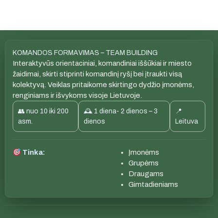
KOMANDOS FORMAVIMAS – TEAM BUILDING
Interaktyvūs orientaciniai, komandiniai iššūkiai ir miesto
žaidimai, skirti stiprinti komandinį ryšį bei įtraukti visą
kolektyvą. Veiklas pritaikome skirtingo dydžio įmonėms,
renginiams ir išvykoms visoje Lietuvoje.
👥 nuo 10 iki 200
🕰 1 diena- 2 dienos – 3
📍
asm.
dienos
Leituva
Tinka:
Įmonėms
Grupėms
Draugams
Gimtadieniams