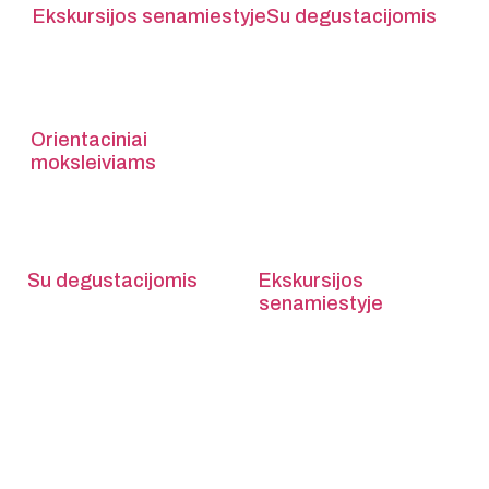
Ekskursijos senamiestyje
Su degustacijomis
Orientaciniai
moksleiviams
Su degustacijomis
Ekskursijos
senamiestyje