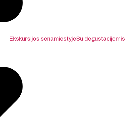
Ekskursijos senamiestyje
Su degustacijomis